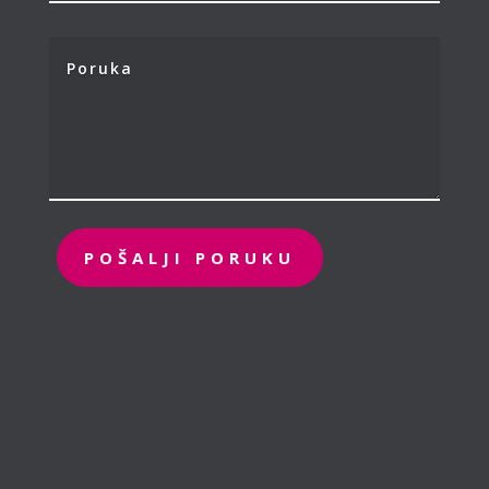
POŠALJI PORUKU
Administrativna kancelarija

Vulović d.o.o.
T.C. Radnički
27. marta 19, prvi sprat, štand 5