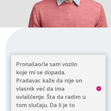
Pronašao/la sam vozilo
koje mi se dopada.
Pradavac kaže da nije on
vlasnik već da ima
ovlašćenje. Šta da radim u
tom slučaju. Da li je to