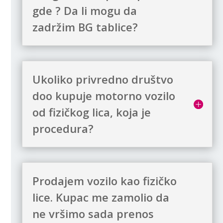
gde ? Da li mogu da
zadržim BG tablice?
Ukoliko privredno društvo
doo kupuje motorno vozilo
od fizičkog lica, koja je
procedura?
Prodajem vozilo kao fizičko
lice. Kupac me zamolio da
ne vršimo sada prenos