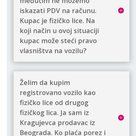
međutim ne možemo
iskazati PDV na računu.
Kupac je fizičko lice. Na
koji način u ovoj situaciji
kupac može steći pravo
vlasništva na vozilu?
Želim da kupim
registrovano vozilo kao
fizičko lice od drugog
fizičkog lica. Ja sam iz
Kragujevca prodavac iz
Beograda. Ko plaća porez i