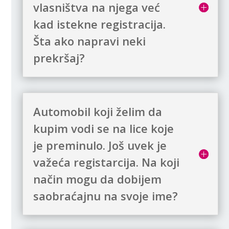
vlasništva na njega već
kad istekne registracija.
Šta ako napravi neki
prekršaj?
Automobil koji želim da
kupim vodi se na lice koje
je preminulo. Još uvek je
važeća registarcija. Na koji
način mogu da dobijem
saobraćajnu na svoje ime?