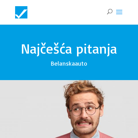
Najčešća pitanja
Belanskaauto