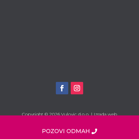
064.83.457.64
069.1177.365
034.353.968
Pratite nas na društvenim
mrežama
Copyright © 2026 Vulovic d.o.o. | Izrada web
sajtova naKlik – Web Servis
POZOVI ODMAH